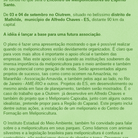
Santo.
De
03 e 04 de setembro no Oiutrem
, situado no belíssimo
distrito de
Mathilde, município de Alfredo Chaves - ES,
distante 90 km da
capital.
A idéia é lançar a base para uma futura associação
.
O plano é fazer uma apresentação mostrando o que é possível realizar
quando os meliponicultores estão devidamente organizados. É claro que
para voos mais altos é importante o apoio oficial e também das
empresas. Mas este apoio só virá quando as instituições souberem da
imensa importância da meliponicultora para o meio ambiente e também
do seu potencial como geração de renda. Serão apresentados alguns
projetos de sucesso, tais como como ocorrem na Amazônia, no
Maranhão - Associação Amavida, e também pelos aqui ao lado, no Rio
de Janeiro - AME-RIO e outros. Projetos do ES, em desenvolvimento ou
mesmo ainda em fase de planejamento, também serão mostrados. É o
caso do trabalho que a Oiutrem já desenvolve em Alfredo Chaves e
também do projeto que o Meliponario Capixaba, junto com alguns outros
idealistas, pretende propor para a Região do Caparaó. Este projeto inclui
dentre outras ações, a instalação de um meliponario e do Centro de
Formação em Meliponicultura.
O Instituto Estadual do Meio Ambiente, também foi convidado para falar
sobre o a meliponicultura em seus parques. Como lidamos com animais
silvestres e a legislação brasileira para meliponicultura é confusa e
contraditória, não poderíamos deixar de abordar o tema. Devemos ser