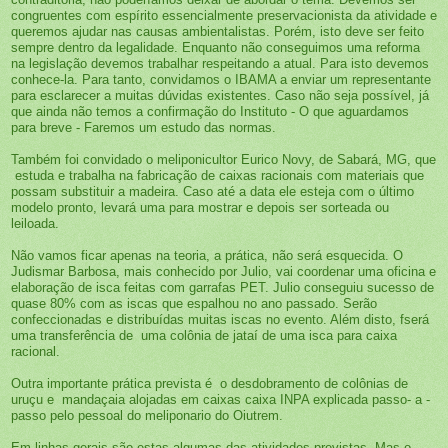
congruentes com espírito essencialmente
preservacionista da atividade e
queremos ajudar nas causas ambientalistas. Porém, isto deve ser feito
sempre dentro da legalidade. Enquanto não conseguimos uma reforma
na legislação devemos trabalhar respeitando a atual. Para isto devemos
conhece-la. Para tanto, convidamos o IBAMA a enviar um representante
para esclarecer a muitas dúvidas existentes. Caso não seja possível, já
que ainda não temos a confirmação do Instituto - O que aguardamos
para breve - Faremos um estudo das normas.
Também foi convidado o meliponicultor Eurico Novy, de Sabará, MG, que
estuda e trabalha na fabricação de caixas racionais com materiais que
possam substituir a madeira. Caso até a data ele esteja com o último
modelo pronto, levará uma para mostrar e depois ser sorteada ou
leiloada.
Não vamos ficar apenas na teoria, a prática, não será esquecida. O
Judismar Barbosa, mais conhecido por Julio, vai coordenar uma oficina e
elaboração de isca feitas com garrafas PET. Julio conseguiu sucesso de
quase 80% com as iscas que espalhou no ano passado. Serão
confeccionadas e distribuídas muitas iscas no evento. Além disto, fserá
uma transferência de uma colônia de jataí de uma isca para caixa
racional.
Outra importante prática prevista é o desdobramento de colônias de
uruçu e mandaçaia alojadas em caixas caixa INPA explicada passo- a -
passo pelo pessoal do meliponario do Oiutrem.
Em linhas gerais são estas algumas das atividades previstas. Mas o