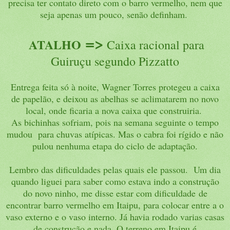
precisa ter contato direto com o barro vermelho, nem que
seja apenas um pouco, senão definham.
=
>
ATALHO
Caixa racional para
Guiruçu segundo Pizzatto
Entrega feita só à noite, Wagner Torres protegeu a caixa
de papelão, e deixou as abelhas se aclimatarem no novo
local, onde ficaria a nova caixa que construiria.
As bichinhas sofriam, pois na semana seguinte o tempo
mudou para chuvas atípicas. Mas o cabra foi rígido e não
pulou nenhuma etapa do ciclo de adaptação.
Lembro das dificuldades pelas quais ele passou. Um dia
quando liguei para saber como estava indo a construção
do novo ninho, me disse estar com dificuldade de
encontrar barro vermelho em Itaipu, para colocar entre a o
vaso externo e o vaso interno. Já havia rodado varias casas
de construção e nada. O terreno em Itaipu é