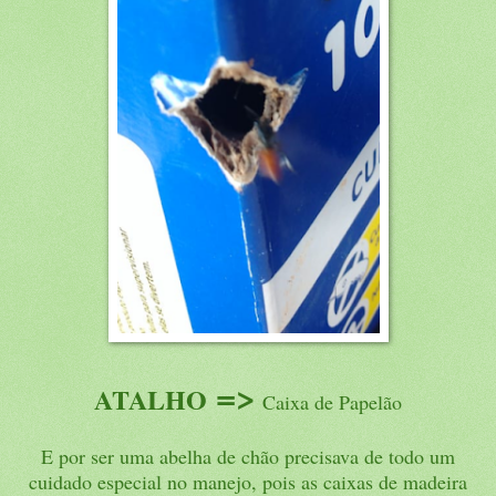
=>
ATALHO
Caixa de Papelão
E por ser uma abelha de chão precisava de todo um
cuidado especial no manejo, pois as caixas de madeira