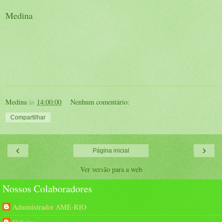
Medina
Medina
às
14:00:00
Nenhum comentário:
Compartilhar
‹
›
Página inicial
Ver versão para a web
Nossos Colaboradores
Administrador AME-RIO