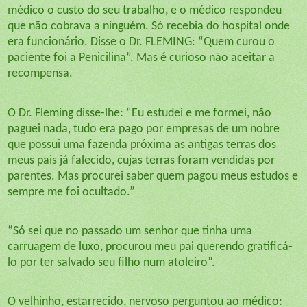
médico o custo do seu trabalho, e o médico respondeu
que não cobrava a ninguém. Só recebia do hospital onde
era funcionário. Disse o Dr. FLEMING: “Quem curou o
paciente foi a Penicilina”. Mas é curioso não aceitar a
recompensa.
O Dr. Fleming disse-lhe: “Eu estudei e me formei, não
paguei nada, tudo era pago por empresas de um nobre
que possui uma fazenda próxima as antigas terras dos
meus pais já falecido, cujas terras foram vendidas por
parentes. Mas procurei saber quem pagou meus estudos e
sempre me foi ocultado.”
“Só sei que no passado um senhor que tinha uma
carruagem de luxo, procurou meu pai querendo gratificá-
lo por ter salvado seu filho num atoleiro”.
O velhinho, estarrecido, nervoso perguntou ao médico: