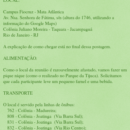
Campus Fiocruz - Mata Atlântica
Av. Nsa. Senhora de Fátima, s/n (altura do 1746, utilizando a
informação do Google Maps)
Colônia Juliano Moreira - Taquara - Jacarepaguá
Rio de Janeiro - RJ
A explicação de como chegar está no final dessa postagem.
ALIMENTAÇÂO:
Como o local da reunião é razoavelmente afastado, vamos fazer um
pique nique (como o realizado no Parque da Tijuca). Solicitamos
que cada participante leve um pequeno farnel e uma bebida.
TRANSPORTE
O local é servido pela linhas de ônibus:
762 - Colônia - Madureira;
808 - Colônia - Joatinga (Via Barra Sul);
831 - Colônia - Joatinga (Via Barra Sul);
832 - Colônia - Joatinga (Via Rio Centro);