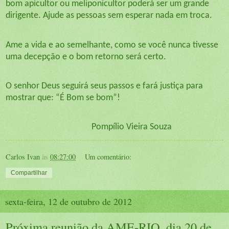
bom apicultor ou meliponicultor poderá ser um grande
dirigente. Ajude as pessoas sem esperar nada em troca.
Ame a vida e ao semelhante, como se você nunca tivesse
uma decepção e o bom retorno será certo.
O senhor Deus seguirá seus passos e fará justiça para
mostrar que: “É Bom se bom”!
Pompílio Vieira Souza
Carlos Ivan
às
08:27:00
Um comentário:
Compartilhar
sexta-feira, 12 de outubro de 2012
Próxima reunião da AME-RIO, dia 20 de