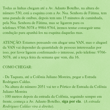
Todas as linhas chegam até a Av. Adauto Botelho, na altura do
número 530, está a esquina com a Av. Nsa. Senhora de Fátima, tem
uma parada de onibus, depois tem uns 15 minutos de caminhada,
pela Nsa. Senhora de Fátima, mas se ligarem para os
telefones 9766-5078 e 9984-9764, iremos tentar conseguir uma
condução para apanhá-los na esquina daquelas ruas.
ATENÇÃO: Estamos pensando em alugar uma VAN, mas o aluguel
da VAN vai depender da quantidade de pessoas interessadas por
isso, por favor liguem confirmando o interesse, pelo telefone: 9766-
5078, até a terça feira da semana que vem, dia 16.
COMO CHEGAR:
- Da Taquara, até a Colônia Juliano Moreira, pegar a Estrada
Rodrigues Caldas.
- Na altura do número 2051 vai ter o Pórtico de Entrada da Colônia
Juliano Moreira
- 100 metros depois da entrada da Colônia, seguindo sempre em
siga por ela
frente, começa a Av. Adauto Botelho,
. (
A estrada
Rodrigues Caldas vira à direita
).