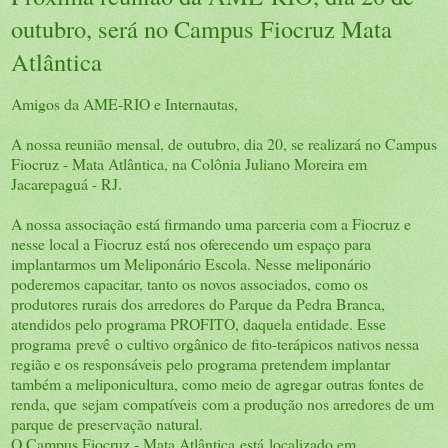
outubro, será no Campus Fiocruz Mata
Atlântica
Amigos da AME-RIO e Internautas,
A nossa reunião mensal, de outubro, dia 20, se realizará no Campus
Fiocruz - Mata Atlântica, na Colônia Juliano Moreira em
Jacarepaguá - RJ.
A nossa associação está firmando uma parceria com a Fiocruz e
nesse local a Fiocruz está nos oferecendo um espaço para
implantarmos um Meliponário Escola. Nesse meliponário
poderemos capacitar, tanto os novos associados, como os
produtores rurais dos arredores do Parque da Pedra Branca,
atendidos pelo programa PROFITO, daquela entidade. Esse
programa prevê o cultivo orgânico de fito-terápicos nativos nessa
região e os responsáveis pelo programa pretendem implantar
também a meliponicultura, como meio de agregar outras fontes de
renda, que sejam compatíveis com a produção nos arredores de um
parque de preservação natural.
O Campus Fiocruz - Mata Atlântica está localizado em