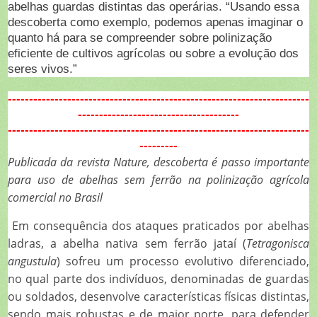
abelhas guardas distintas das operárias. “Usando essa
descoberta como exemplo, podemos apenas imaginar o
quanto há para se compreender sobre polinização
eficiente de cultivos agrícolas ou sobre a evolução dos
seres vivos.”
-----------------------------------------------------------------------
--------------------------------------
-----------------------------------------------------------------------
---------
Publicada da revista Nature, descoberta é passo importante
para uso de abelhas sem ferrão na polinização agrícola
comercial no Brasil
Em consequência dos ataques praticados por abelhas
ladras, a abelha nativa sem ferrão jataí (
Tetragonisca
angustula
) sofreu um processo evolutivo diferenciado,
no qual parte dos indivíduos, denominadas de guardas
ou soldados, desenvolve características físicas distintas,
sendo mais robustas e de maior porte, para defender