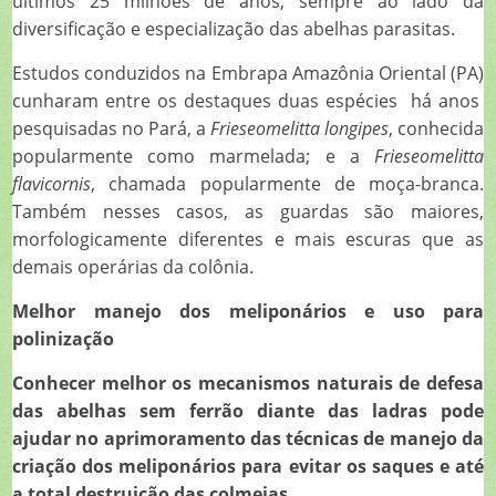
últimos 25 milhões de anos, sempre ao lado da
diversificação e especialização das abelhas parasitas.
Estudos conduzidos na Embrapa Amazônia Oriental (PA)
cunharam entre os destaques duas espécies há anos
pesquisadas no Pará, a
Frieseomelitta longipes
, conhecida
popularmente como marmelada; e a
Frieseomelitta
flavicornis
, chamada popularmente de moça-branca.
Também nesses casos, as guardas são maiores,
morfologicamente diferentes e mais escuras que as
demais operárias da colônia.
Melhor manejo dos meliponários e uso para
polinização
Conhecer melhor os mecanismos naturais de defesa
das abelhas sem ferrão diante das ladras pode
ajudar no aprimoramento das técnicas de manejo da
criação dos meliponários para evitar os saques e até
a total destruição das colmeias.