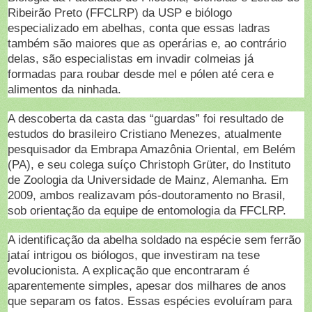
Ribeirão Preto (FFCLRP) da USP e biólogo
especializado em abelhas, conta que essas ladras
também são maiores que as operárias e, ao contrário
delas, são especialistas em invadir colmeias já
formadas para roubar desde mel e pólen até cera e
alimentos da ninhada.
A descoberta da casta das “guardas” foi resultado de
estudos do brasileiro Cristiano Menezes, atualmente
pesquisador da Embrapa Amazônia Oriental, em Belém
(PA), e seu colega suíço Christoph Grüter, do Instituto
de Zoologia da Universidade de Mainz, Alemanha. Em
2009, ambos realizavam pós-doutoramento no Brasil,
sob orientação da equipe de entomologia da FFCLRP.
A identificação da abelha soldado na espécie sem ferrão
jataí intrigou os biólogos, que investiram na tese
evolucionista. A explicação que encontraram é
aparentemente simples, apesar dos milhares de anos
que separam os fatos. Essas espécies evoluíram para