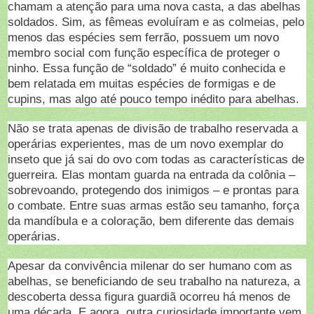
chamam a atenção para uma nova casta, a das abelhas
soldados. Sim, as fêmeas evoluíram e as colmeias, pelo
menos das espécies sem ferrão, possuem um novo
membro social com função específica de proteger o
ninho. Essa função de “soldado” é muito conhecida e
bem relatada em muitas espécies de formigas e de
cupins, mas algo até pouco tempo inédito para abelhas.
Não se trata apenas de divisão de trabalho reservada a
operárias experientes, mas de um novo exemplar do
inseto que já sai do ovo com todas as características de
guerreira. Elas montam guarda na entrada da colônia –
sobrevoando, protegendo dos inimigos – e prontas para
o combate. Entre suas armas estão seu tamanho, força
da mandíbula e a coloração, bem diferente das demais
operárias.
Apesar da convivência milenar do ser humano com as
abelhas, se beneficiando de seu trabalho na natureza, a
descoberta dessa figura guardiã ocorreu há menos de
uma década. E agora, outra curiosidade importante vem