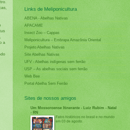
tro.
cas,
Links de Meliponicultura
ABENA - Abelhas Nativas
m
APACAME
tus
Insect Zoo – Cappas
,
Meliponicultura – Embrapa Amazônia Oriental
o a
Projeto Abelhas Nativas
ndo
Site Abelhas Nativas
UFV - Abelhas indígenas sem ferrão
USP – As abelhas sociais sem ferrão
Web Bee
Portal Abelha Sem Ferrão
Sites de nossos amigos
Um Mossoroense Itinerante - Luiz Rubim - Natal
- RN
Fatos históricos no brasil e no mundo
em 03 de agosto.