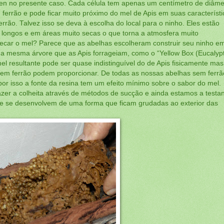
en no presente caso. Cada célula tem apenas um centímetro de diâme
errão e pode ficar muito próximo do mel de Apis em suas característi
o. Talvez isso se deva à escolha do local para o ninho. Eles estão
 longos e em áreas muito secas o que torna a atmosfera muito
secar o mel? Parece que as abelhas escolheram construir seu ninho e
o na mesma árvore que as Apis forrageiam, como o “Yellow Box (Eucalyp
l resultante pode ser quase indistinguível do de Apis fisicamente mas
sem ferrão podem proporcionar. De todas as nossas abelhas sem ferrã
or isso a fonte da resina tem um efeito mínimo sobre o sabor do mel.
azer a colheita através de métodos de sucção e ainda estamos a testa
nte se desenvolvem de uma forma que ficam grudadas ao exterior das