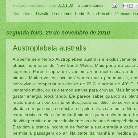
Postado por
Anônimo
às
01:51:00
2 comentários:
Marcadores:
Divisão de enxames
,
Pedro Paulo Peixoto
,
Técnicas de 
segunda-feira, 29 de novembro de 2010
Austroplebeia australis
A abelha sem ferrão Austroplebeia australis é exclusivamente
abaixo no interior de New South Wales. Mais perto da costa 
suprema. Parece capaz de viver em áreas muito secas e de 
ninhos. Muitas vezes escolhe árvores muito pequenas e, aos
sobrevive a temperaturas abaixo de 0º C e acima de 40º C. E
ventando muito, ou se o tempo estiver para chuvas. Mais impor
gastar energia procurando. Ele parece saber quando as pla
muito duro. Em outros momentos, pode ser difícil de se ver ma
plantas em que busca o néctar e o pólen. Elas são muito difer
características. Eles são muito tímidas e quando olham para fo
de vida permite que individualmente as abelhas Austroplebeia 
Elas têm a prática incomum de fechar a sua entrada a cada n
permite a passagem do ar. Na parte da manhã a medida qu