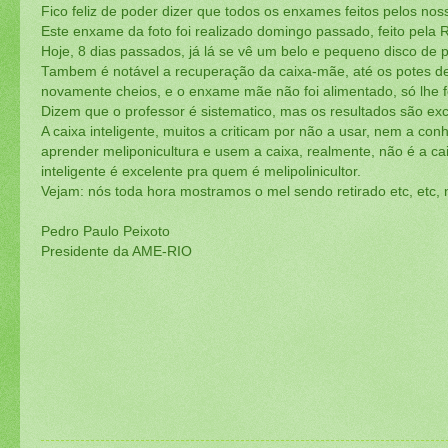
Fico feliz de poder dizer que todos os enxames feitos pelos n
Este enxame da foto foi realizado domingo passado, feito pela R
Hoje, 8 dias passados, já lá se vê um belo e pequeno disco de p
Tambem é notável a recuperação da caixa-mãe, até os potes de
novamente cheios, e o enxame mãe não foi alimentado, só lhe fo
Dizem que o professor é sistematico, mas os resultados são exc
A caixa inteligente, muitos a criticam por não a usar, nem a con
aprender meliponicultura e usem a caixa, realmente, não é a c
inteligente é excelente pra quem é melipolinicultor.
Vejam: nós toda hora mostramos o mel sendo retirado etc, etc, nã
Pedro Paulo Peixoto
Presidente da AME-RIO