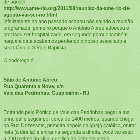
de agosto:
http://www.ame-rio.org/2011/08/reuniao-da-ame-rio-de-
agosto-vai-ser-no.html
Infelizmente no ano passado acabou não saindo a reunião
programada, primeiro porque o Antônio Abreu adoeceu e
precisou ser hospitalizado, em segundo porque também
naquela data acabamos perdendo o nosso associado e
secretário, o Sérgio Baptista.
O endereço é:
Sítio do Antonio Abreu
Rua Quarenta e Nove, s/n
Vale das Pedrinhas, Guapimirim - RJ
Entrando pelo Pórtico de Vale das Pedrinhas pegar a rua
principal e seguir por cerca de 1400 metros, quando chegar
na Rua Dezessete, primeira depois da igreja católica, entrar
nela (à direita) e entrar na segunda a direita, você vai estar
a 200 metros do sítio, que fica do lado esquerdo.