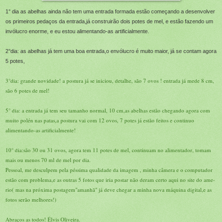
1° dia as abelhas ainda não tem uma entrada formada estão começando a desenvolver
os primeiros pedaços da entrada,já construirão dois potes de mel, e estão fazendo um
invólucro enorme, e eu estou alimentando-as artificialmente.
2°dia: as abelhas já tem uma boa entrada,o envólucro é muito maior, já se contam agora
5 potes,
3°dia: grande novidade! a postura já se iniciou, detalhe, são 7 ovos ! entrada já mede 8 cm,
são 6 potes de mel!
5° dia: a entrada já tem seu tamanho normal, 10 cm,as abelhas estão chegando agora com
muito polén nas patas,a postura vai com 12 ovos, 7 potes já estão feitos e continuo
alimentando-as artificialmente!
10° dia:são 30 ou 31 ovos, agora tem 11 potes de mel, continuam no alimentador, tomam
mais ou menos 70 ml de mel por dia.
Pessoal, me desculpem pela péssima qualidade da imagem , minha câmera e o computador
estão com problema,e as outras 5 fotos que iria postar não deram certo aqui no site do ame-
rio( mas na próxima postagem"amanhã" já deve chegar a minha nova máquina digital,e as
fotos serão melhores!)
Abraços as todos! Élvis Oliveira.