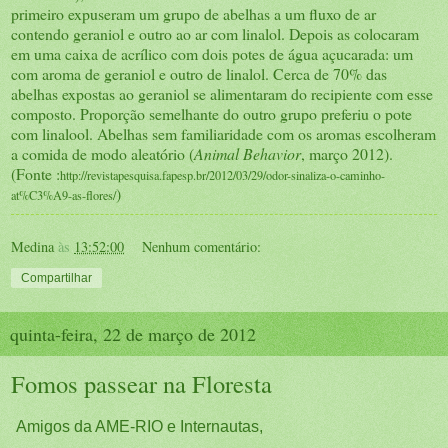
primeiro expuseram um grupo de abelhas a um fluxo de ar
contendo geraniol e outro ao ar com linalol. Depois as colocaram
em uma caixa de acrílico com dois potes de água açucarada: um
com aroma de geraniol e outro de linalol. Cerca de 70% das
abelhas expostas ao geraniol se alimentaram do recipiente com esse
composto. Proporção semelhante do outro grupo preferiu o pote
com linalool. Abelhas sem familiaridade com os aromas escolheram
a comida de modo aleatório (
Animal Behavior
, março 2012).
(Fonte :
http://revistapesquisa.fapesp.br/2012/03/29/odor-sinaliza-o-caminho-
)
at%C3%A9-as-flores/
Medina
às
13:52:00
Nenhum comentário:
Compartilhar
quinta-feira, 22 de março de 2012
Fomos passear na Floresta
Amigos da AME-RIO e Internautas,