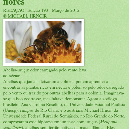
flores
REDAÇÃO | Edição 193 - Março de 2012
© MICHAEL HRNCIR
Abelha-uruçu: odor carregado pelo vento leva
ao néctar
Abelhas que jamais deixaram a colmeia podem aprender a
encontrar as plantas ricas em néctar e pólen só pelo odor carregado
pelo vento ou trazido por outras abelhas para a colônia. Imaginava-
se que isso ocorresse, mas faltava demonstrar. Agora a zoóloga
brasileira Ana Carolina Roselino, da Universidade Estadual Paulista
(Unesp),
campus
de Rio Claro, e o austríaco Michael Hrncir, da
Universidade Federal Rural do Semiárido, no Rio Grande do Norte,
comprovaram essa hipótese em um teste com uruçus (
Melipona
scutellaris
), abelhas-sem-ferrão nativas da mata atlântica. Eles