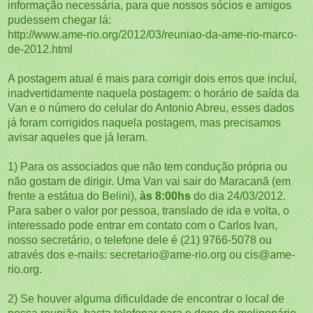
informação necessária, para que nossos sócios e amigos
pudessem chegar lá:
http://www.ame-rio.org/2012/03/reuniao-da-ame-rio-marco-
de-2012.html
A postagem atual é mais para corrigir dois erros que incluí,
inadvertidamente naquela postagem: o horário de saída da
Van e o número do celular do Antonio Abreu, esses dados
já foram corrigidos naquela postagem, mas precisamos
avisar aqueles que já leram.
1) Para os associados que não tem condução própria ou
não gostam de dirigir. Uma Van vai sair do Maracanã (em
frente a estátua do Belini),
às 8:00hs
do dia 24/03/2012.
Para saber o valor por pessoa, translado de ida e volta, o
interessado pode entrar em contato com o Carlos Ivan,
nosso secretário, o telefone dele é (21) 9766-5078 ou
através dos e-mails: secretario@ame-rio.org ou cis@ame-
rio.org.
2) Se houver alguma dificuldade de encontrar o local de