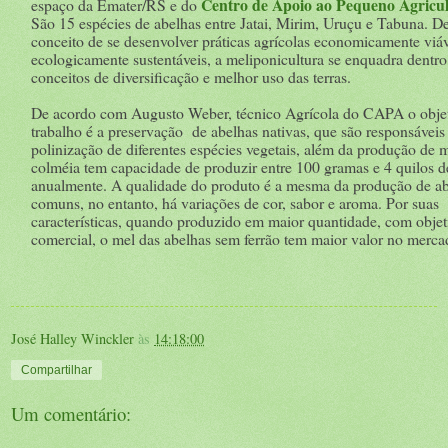
Centro de Apoio ao Pequeno Agricul
espaço da Emater/RS e do
São 15 espécies de abelhas entre Jatai, Mirim, Uruçu e Tabuna. D
conceito de se desenvolver práticas agrícolas economicamente viáv
ecologicamente sustentáveis, a meliponicultura se enquadra dentro
conceitos de diversificação e melhor uso das terras.
De acordo com Augusto Weber, técnico Agrícola do CAPA o objet
trabalho é a preservação de abelhas nativas, que são responsáveis
polinização de diferentes espécies vegetais, além da produção de 
colméia tem capacidade de produzir entre 100 gramas e 4 quilos d
anualmente. A qualidade do produto é a mesma da produção de a
comuns, no entanto, há variações de cor, sabor e aroma. Por suas
características, quando produzido em maior quantidade, com objet
comercial, o mel das abelhas sem ferrão tem maior valor no merca
José Halley Winckler
às
14:18:00
Compartilhar
Um comentário: