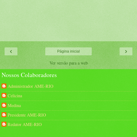
‹
›
Página inicial
Ver versão para a web
Nossos Colaboradores
Administrador AME-RIO
Celicina
Medina
Presidente AME-RIO
Redator AME-RIO