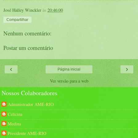
José Halley Winckler
às
20:46:00
Compartilhar
Nenhum comentário:
Postar um comentário
‹
›
Página inicial
Ver versão para a web
Nossos Colaboradores
Administrador AME-RIO
Celicina
Medina
Presidente AME-RIO