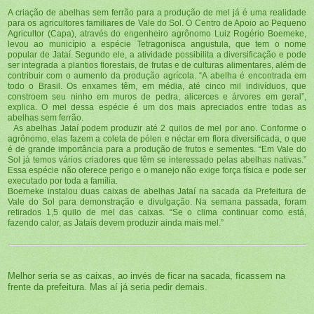
A criação de abelhas sem ferrão para a produção de mel já é uma realidade
para os agricultores familiares de Vale do Sol. O Centro de Apoio ao Pequeno
Agricultor (Capa), através do engenheiro agrônomo Luiz Rogério Boemeke,
levou ao município a espécie Tetragonisca angustula, que tem o nome
popular de Jataí. Segundo ele, a atividade possibilita a diversificação e pode
ser integrada a plantios florestais, de frutas e de culturas alimentares, além de
contribuir com o aumento da produção agrícola. “A abelha é encontrada em
todo o Brasil. Os enxames têm, em média, até cinco mil indivíduos, que
constroem seu ninho em muros de pedra, alicerces e árvores em geral”,
explica. O mel dessa espécie é um dos mais apreciados entre todas as
abelhas sem ferrão.
As abelhas Jataí podem produzir até 2 quilos de mel por ano. Conforme o
agrônomo, elas fazem a coleta de pólen e néctar em flora diversificada, o que
é de grande importância para a produção de frutos e sementes. “Em Vale do
Sol já temos vários criadores que têm se interessado pelas abelhas nativas.”
Essa espécie não oferece perigo e o manejo não exige força física e pode ser
executado por toda a família.
Boemeke instalou duas caixas de abelhas Jataí na sacada da Prefeitura de
Vale do Sol para demonstração e divulgação. Na semana passada, foram
retirados 1,5 quilo de mel das caixas. “Se o clima continuar como está,
fazendo calor, as Jataís devem produzir ainda mais mel.”
Melhor seria se as caixas, ao invés de ficar na sacada, ficassem na
frente da prefeitura. Mas aí já seria pedir demais.