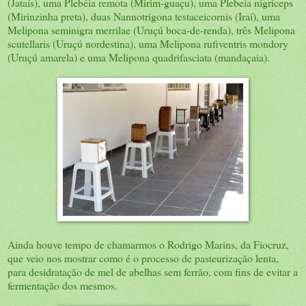
(Jataís), uma Plebéia remota (Mirim-guaçu), uma Plebeia nigriceps
(Mirinzinha preta), duas Nannotrigona testaceicornis (Iraí), uma
Melipona seminigra merrilae (Uruçú boca-de-renda), três Melipona
scutellaris (Uruçú nordestina), uma Melipona rufiventris mondory
(Uruçú amarela) e uma Melipona quadrifasciata (mandaçaia).
Ainda houve tempo de chamarmos o Rodrigo Marins, da Fiocruz,
que veio nos mostrar como é o processo de pasteurização lenta,
para desidratação de mel de abelhas sem ferrão, com fins de evitar a
fermentação dos mesmos.